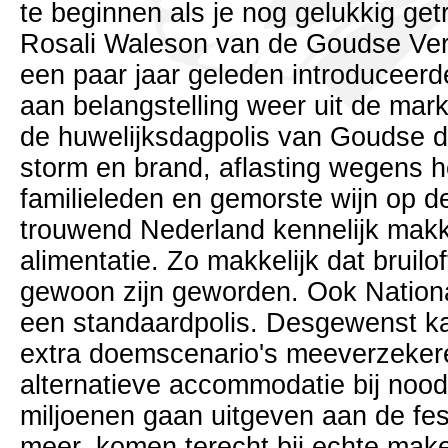
te beginnen als je nog gelukkig get
Rosali Waleson van de Goudse Verz
een paar jaar geleden introduceerd
aan belangstelling weer uit de ma
de huwelijksdagpolis van Goudse d
storm en brand, aflasting wegens h
familieleden en gemorste wijn op d
trouwend Nederland kennelijk makke
alimentatie. Zo makkelijk dat bruilo
gewoon zijn geworden. Ook Nation
een standaardpolis. Desgewenst ka
extra doemscenario's meeverzekere
alternatieve accommodatie bij nood
miljoenen gaan uitgeven aan de festi
meer, komen terecht bij echte make