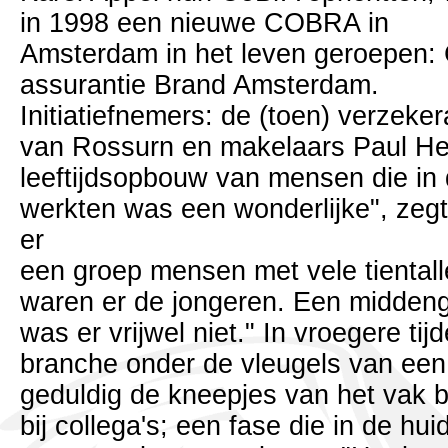
in 1998 een nieuwe COBRA in
Amsterdam in het leven geroepen:
assurantie Brand Amsterdam.
Initiatiefnemers: de (toen) verzeke
van Rossurn en makelaars Paul He
leeftijdsopbouw van mensen die in d
werkten was een wonderlijke", zeg
er
een groep mensen met vele tientall
waren er de jongeren. Een middeng
was er vrijwel niet." In vroegere t
branche onder de vleugels van een
geduldig de kneepjes van het vak b
bij collega's; een fase die in de h